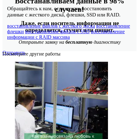
Восстанавливаем данные в 98%
случаев!
Обращайтесь к нам, если нужно восстановить
данные с жесткого диска, флешки, SSD или RAID.
Даже, если носитель информации не
восстановление файлов с жесткого диска
восстановление
определяется, стучит или пищит.
флешки
восстановление файлов с SSD
восстановление
информации с RAID массива
Отправьте заявку на
бесплатную
диагностику
Отправить
Посмотрите другие работы