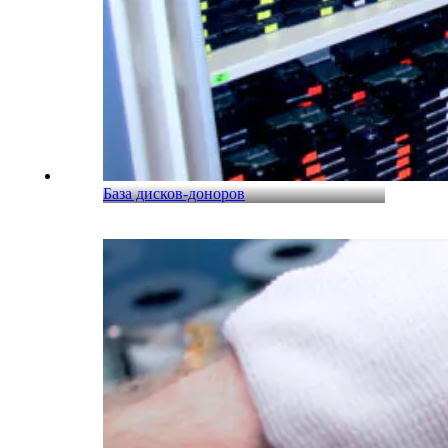
База дисков-доноров