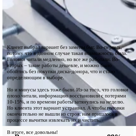
Клиент выбрал вариант без замены бмг. Во-первых,
потому что в данном случае такая возможность была.
Головки читали медленно, но все же работали. Во-
вторых – такие работы дешевле, и можно было
обойтись без покупки диска-донора, что и стало
определяющим в выборе.
Но и минусы здесь тоже были. Из-за того, что головки
плохо читали, информацию восстановили с потерями
10-15%, и по времени работы затянулись на неделю.
Но клиента этот вариант устраивал. А чтобы головки
окончательно не вышли из строя, нам пришлось в
процессе вычитки извлекать их и чистить.
В итоге, все довольны!